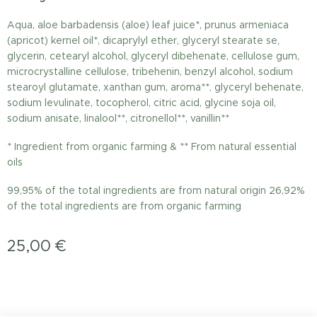
Aqua, aloe barbadensis (aloe) leaf juice*, prunus armeniaca
(apricot) kernel oil*, dicaprylyl ether, glyceryl stearate se,
glycerin, cetearyl alcohol, glyceryl dibehenate, cellulose gum,
microcrystalline cellulose, tribehenin, benzyl alcohol, sodium
stearoyl glutamate, xanthan gum, aroma**, glyceryl behenate,
sodium levulinate, tocopherol, citric acid, glycine soja oil,
sodium anisate, linalool**, citronellol**, vanillin**
* Ingredient from organic farming & ** From natural essential
oils
99,95% of the total ingredients are from natural origin 26,92%
of the total ingredients are from organic farming
25,00
€