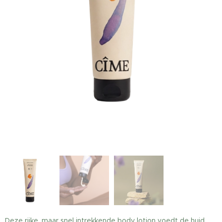
Deze rijke, maar snel intrekkende body lotion voedt de huid