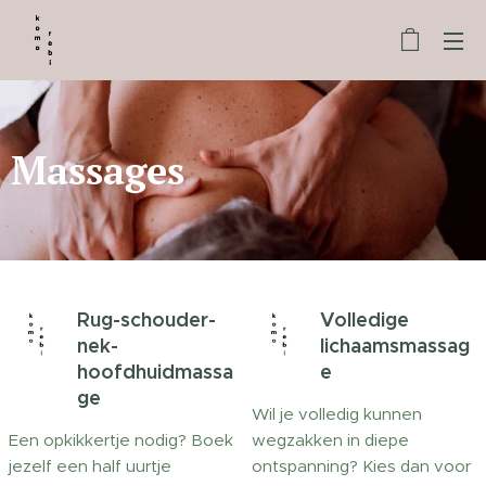
Massages
Rug-schouder-
Volledige
nek-
lichaamsmassag
hoofdhuidmassa
e
ge
Wil je volledig kunnen
Een opkikkertje nodig? Boek
wegzakken in diepe
jezelf een half uurtje
ontspanning? Kies dan voor